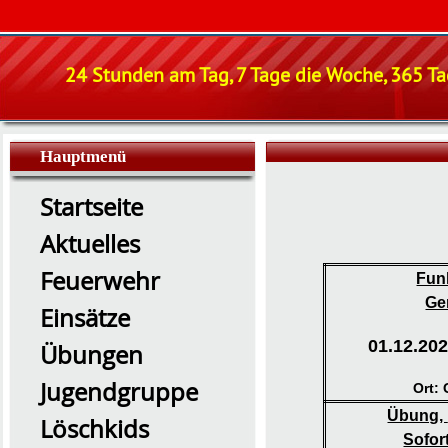
24 Stunden am Tag, 7 Tage die Woche, 365 Tag
Hauptmenü
Startseite
Aktuelles
Feuerwehr
Fun
Ge
Einsätze
01.12.202
Übungen
Jugendgruppe
Ort:
Übung,
Löschkids
Sofo