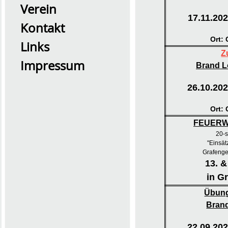
Verein
17.11.20
Kontakt
Ort:
Links
Z
Impressum
Brand L
2026 Übung0726
26.10.202
Ort:
FEUERW
20-s
"Einsät
Grafeng
13. &
in G
Übung
Bran
22.09.202