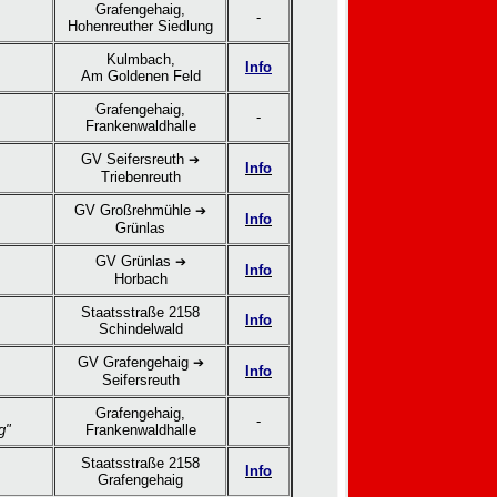
Grafengehaig,
-
Hohenreuther Siedlung
Kulmbach,
Info
Am Goldenen Feld
Grafengehaig,
-
Frankenwaldhalle
GV Seifersreuth
➔
Info
Triebenreuth
GV Großrehmühle
➔
Info
Grünlas
GV Grünlas
➔
Info
Horbach
Staatsstraße 2158
Info
Schindelwald
GV Grafengehaig
➔
Info
Seifersreuth
Grafengehaig,
-
g"
Frankenwaldhalle
Staatsstraße 2158
Info
Grafengehaig