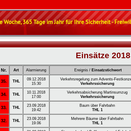
e Woche, 365 Tage im Jahr für Ihre Sicherheit - Freiw
Einsätze 2018
Nr.
Art
Alarmierung
Ereignis /
Einsatzstichwort
09.12.2018
Verkehrsregelung zum Advents-Festkonze
35.
THL
15:30
Verkehrssicherung
10.11.2018
Verkehrsabsicherung Martinsumzug
34.
THL
17:00
Verkehrssicherung
23.09.2018
Baum über Fahrbahn
33.
THL
19:42
THL 1
23.09.2018
Mehrere Bäume über Fahrbahn
32.
THL
19.06
THL 1