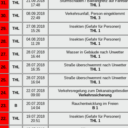
21.09.2018
Sturmschaden / Ballfangnetz auf Fahrba
31.
THL
17:48
THL 1
08.09.2018
Verkehrsunfall, Person eingeklemmt
30.
THL
22:49
THL 3
27.08.2018
Insekten (Gefahr für Personen)
29.
THL
15:26
THL 1
04.08.2018
Insekten (Gefahr für Personen)
28.
THL
11:28
THL 1
28.07.2018
Wasser in Gebäude nach Unwetter
27.
THL
16:44
THL 1
28.07.2018
Straße überschwemmt nach Unwetter
26.
THL
16:35
THL 1
28.07.2018
Straße überschwemmt nach Unwetter
25.
THL
16:04
THL 1
22.07.2018
Verkehrsregelung zum Dekanatsgottesdie
24.
THL
09:00
Verkehrssicherung
20.07.2018
Rauchentwicklung im Freien
23.
B
14:04
B 1
19.07.2018
Insekten (Gefahr für Personen)
22.
THL
20:51
THL 1