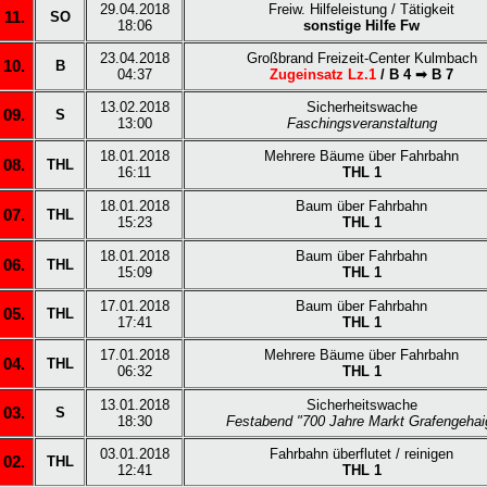
29.04.2018
Freiw. Hilfeleistung / Tätigkeit
11.
SO
18:06
sonstige Hilfe Fw
23.04.2018
Großbrand Freizeit-Center Kulmbach
10.
B
04:37
Zugeinsatz Lz.1
/ B 4
➟
B 7
13.02.2018
Sicherheitswache
09.
S
13:00
Faschingsveranstaltung
18.01.2018
Mehrere Bäume über Fahrbahn
08.
THL
16:11
THL 1
18.01.2018
Baum über Fahrbahn
07.
THL
15:23
THL 1
18.01.2018
Baum über Fahrbahn
06.
THL
15:09
THL 1
17.01.2018
Baum über Fahrbahn
05.
THL
17:41
THL 1
17.01.2018
Mehrere Bäume über Fahrbahn
04.
THL
06:32
THL 1
13.01.2018
Sicherheitswache
03.
S
18:30
Festabend "700 Jahre Markt Grafengehai
03.01.2018
Fahrbahn überflutet / reinigen
02.
THL
12:41
THL 1