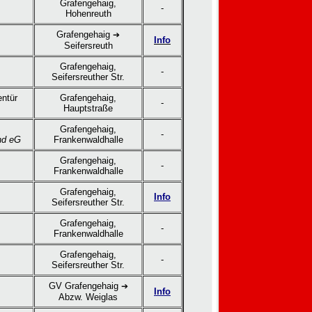
Grafengehaig,
-
Hohenreuth
Grafengehaig
➔
Info
Seifersreuth
Grafengehaig,
-
Seifersreuther Str.
entür
Grafengehaig,
-
Hauptstraße
Grafengehaig,
-
nd eG
Frankenwaldhalle
Grafengehaig,
-
Frankenwaldhalle
Grafengehaig,
Info
Seifersreuther Str.
Grafengehaig,
-
Frankenwaldhalle
Grafengehaig,
-
Seifersreuther Str.
GV Grafengehaig
➔
Info
Abzw. Weiglas