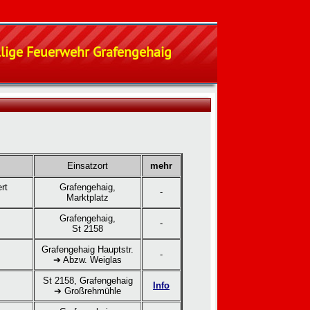
illige Feuerwehr Grafengehaig
Einsatzort
mehr
rt
Grafengehaig,
-
Marktplatz
Grafengehaig,
-
St 2158
Grafengehaig Hauptstr.
-
➔ Abzw. Weiglas
St 2158, Grafengehaig
Info
➔ Großrehmühle