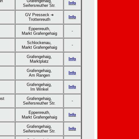
hn
Grafengehaig,
Info
Seifersreuther Str.
GV Presseck
➔
Info
Trottenreuth
Eppenreuth,
-
Markt Grafengehaig
Schlockenau,
-
Markt Grafengehaig
Grafengehaig,
Info
Marktplatz
Grafengehaig,
Info
Am Rangen
Grafengehaig,
Info
Im Winkel
nst
Grafengehaig,
-
Seifersreuther Str.
Eppenreuth,
Info
Markt Grafengehaig
Grafengehaig,
Info
Seifersreuther Str.