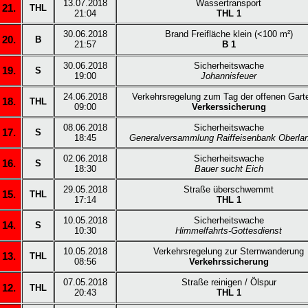
13.07.2018
Wassertransport
21.
THL
21:04
THL 1
30.06.2018
Brand Freifläche klein (<100 m²)
20.
B
21:57
B 1
30.06.2018
Sicherheitswache
19.
S
19:00
Johannisfeuer
24.06.2018
Verkehrsregelung zum Tag der offenen Gart
18.
THL
09:00
Verkerssicherung
08.06.2018
Sicherheitswache
17.
S
18:45
Generalversammlung Raiffeisenbank Oberla
02.06.2018
Sicherheitswache
16.
S
18:30
Bauer sucht Eich
29.05.2018
Straße überschwemmt
15.
THL
17:14
THL 1
10.05.2018
Sicherheitswache
14.
S
10:30
Himmelfahrts-Gottesdienst
10.05.2018
Verkehrsregelung zur Sternwanderung
13.
THL
08:56
Verkehrssicherung
07.05.2018
Straße reinigen / Ölspur
12.
THL
20:43
THL 1