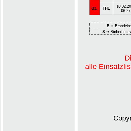
10.02.2
01.
THL
06:27
B
➟ Brandein
S
➟ Sicherheits
D
alle Einsatzli
Copyr