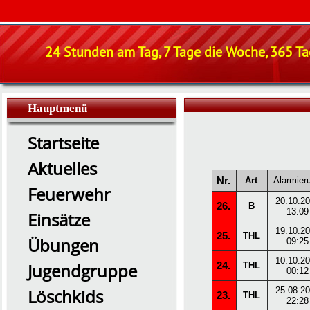
24 Stunden am Tag, 7 Tage die Woche, 365 Tag
Hauptmenü
Startseite
Aktuelles
Nr.
Art
Alarmier
Feuerwehr
20.10.2
26.
B
13:09
Einsätze
19.10.2
25.
THL
Übungen
09:25
10.10.2
24.
Jugendgruppe
THL
00:12
25.08.2
Löschkids
23.
THL
22:28