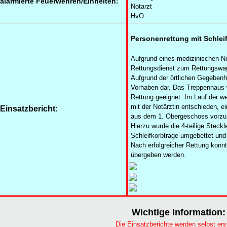
alarmierte Feuerwehren/Einheiten:
Notarzt
HvO
Personenrettung mit Schlei
Aufgrund eines medizinischen No
Rettungsdienst zum Rettungswag
Aufgrund der örtlichen Gegebenhe
Vorhaben dar. Das Treppenhaus w
Rettung geeignet. Im Lauf der w
mit der Notärztin entschieden, ei
Einsatzbericht:
aus dem 1. Obergeschoss vorz
Hierzu wurde die 4-teilige Steckle
Schleifkorbtrage umgebettet und
Nach erfolgreicher Rettung konn
übergeben werden.
Wichtige Information:
Die Einsatzberichte werden selbst erst