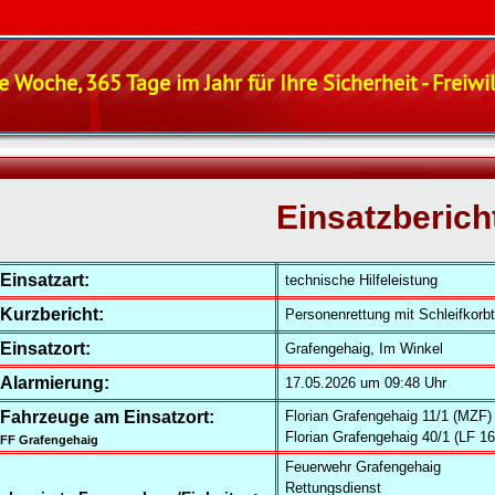
e Woche, 365 Tage im Jahr für Ihre Sicherheit - Freiw
Einsatzberich
Einsatzart:
technische Hilfeleistung
Kurzbericht:
Personenrettung mit Schleifkorb
Einsatzort:
Grafengehaig, Im Winkel
Alarmierung:
17.05.2026 um 09:48 Uhr
Fahrzeuge am Einsatzort:
Florian Grafengehaig 11/1 (MZF)
Florian Grafengehaig 40/1 (LF 16
FF Grafengehaig
Feuerwehr Grafengehaig
Rettungsdienst