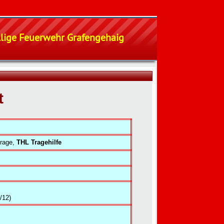
illige Feuerwehr Grafengehaig
t
trage,
THL Tragehilfe
/12)