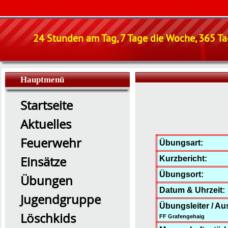
24 Stunden am Tag, 7 Tage die Woche, 365 Tag
Hauptmenü
Startseite
Aktuelles
Feuerwehr
Übungsart:
Einsätze
Kurzbericht:
Übungsort:
Übungen
Datum & Uhrzeit:
Jugendgruppe
Übungsleiter / Au
Löschkids
FF Grafengehaig