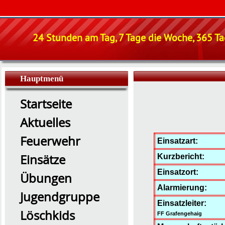
24 Stunden am Tag, 7 Tage die Woche, 365 Tag
Hauptmenü
Startseite
Aktuelles
Feuerwehr
Einsatzart:
Einsätze
Kurzbericht:
Einsatzort:
Übungen
Alarmierung:
Jugendgruppe
Einsatzleiter:
Löschkids
FF Grafengehaig