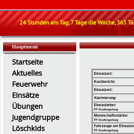
24 Stunden am Tag, 7 Tage die Woche, 365 Tag
Hauptmenü
Startseite
Aktuelles
Einsatzart:
Feuerwehr
Kurzbericht:
Einsatzort:
Einsätze
Alarmierung:
Übungen
Einsatzleiter:
FF Grafengehaig
Jugendgruppe
Mannschaftsstärke:
FF Grafengehaig
Löschkids
Fahrzeuge am Einsatzo
FF Grafengehaig