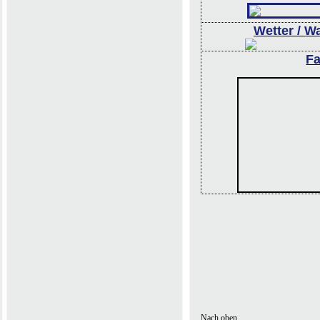
Wetter / W
F
Nach oben