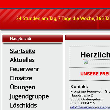
24 Stunden am Tag, 7 Tage die Woche, 365 Tag
Hauptmenü
Startseite
Herzlic
Aktuelles
Feuerwehr
UNSERE FREIZ
Einsätze
Übungen
Kontakt:
Freiwillige Feuerwehr Gr
Jugendgruppe
Hauptstraße 2
95356 Grafengehaig
09255 8084715
Löschkids
info@feuerwehr-grafenge