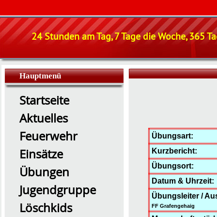
24 Stunden am Tag, 7 Tage die Woche, 365 Tag
Hauptmenü
Startseite
Aktuelles
Feuerwehr
Übungsart:
Einsätze
Kurzbericht:
Übungsort:
Übungen
Datum & Uhrzeit:
Jugendgruppe
Übungsleiter / Au
Löschkids
FF Grafengehaig