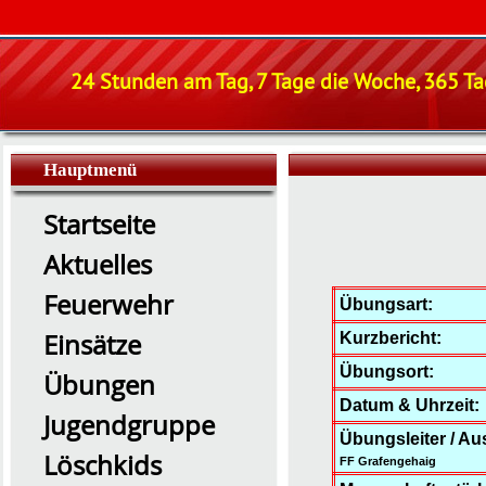
24 Stunden am Tag, 7 Tage die Woche, 365 Tag
Hauptmenü
Startseite
Aktuelles
Feuerwehr
Übungsart:
Einsätze
Kurzbericht:
Übungsort:
Übungen
Datum & Uhrzeit:
Jugendgruppe
Übungsleiter / Au
Löschkids
FF Grafengehaig