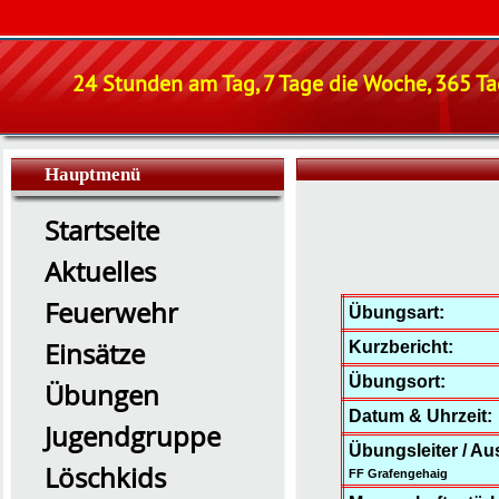
24 Stunden am Tag, 7 Tage die Woche, 365 Tag
Hauptmenü
Startseite
Aktuelles
Feuerwehr
Übungsart:
Einsätze
Kurzbericht:
Übungsort:
Übungen
Datum & Uhrzeit:
Jugendgruppe
Übungsleiter / Au
Löschkids
FF Grafengehaig